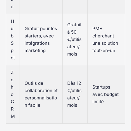
e
H
Gratuit
u
Gratuit pour les
PME
à 50
b
starters, avec
cherchant
€/utilis
S
intégrations
une solution
ateur/
p
marketing
tout-en-un
mois
ot
Z
o
Outils de
Dès 12
h
Startups
collaboration et
€/utilis
o
avec budget
personnalisatio
ateur/
C
limité
n facile
mois
R
M