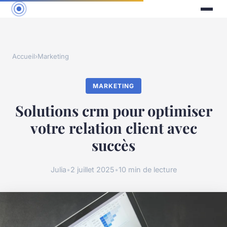
Accueil
›
Marketing
MARKETING
Solutions crm pour optimiser
votre relation client avec
succès
Julia
•
2 juillet 2025
•
10 min de lecture