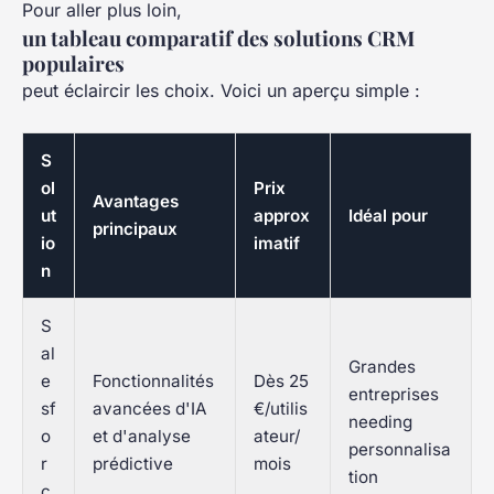
Pour aller plus loin,
un tableau comparatif des solutions CRM
populaires
peut éclaircir les choix. Voici un aperçu simple :
S
ol
Prix
Avantages
ut
approx
Idéal pour
principaux
io
imatif
n
S
al
Grandes
e
Fonctionnalités
Dès 25
entreprises
sf
avancées d'IA
€/utilis
needing
o
et d'analyse
ateur/
personnalisa
r
prédictive
mois
tion
c