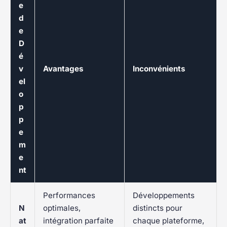
e
d
e
D
é
v
Avantages
Inconvénients
el
o
p
p
e
m
e
nt
Performances
Développements
N
optimales,
distincts pour
at
intégration parfaite
chaque plateforme,