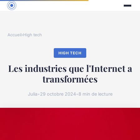
Accueil
›
High tech
HIGH TECH
Les industries que l'Internet a
transformées
Julia
•
29 octobre 2024
•
8 min de lecture