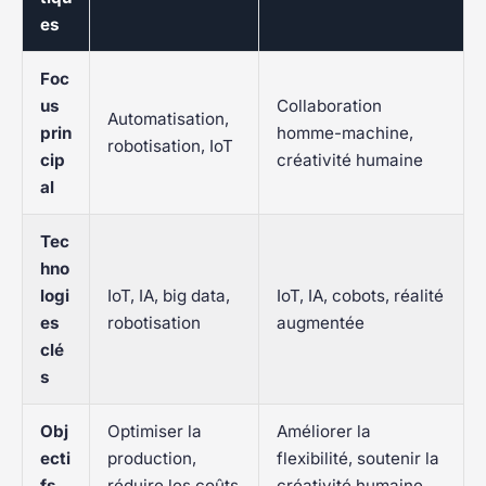
es
Foc
us
Collaboration
Automatisation,
prin
homme-machine,
robotisation, IoT
cip
créativité humaine
al
Tec
hno
logi
IoT, IA, big data,
IoT, IA, cobots, réalité
es
robotisation
augmentée
clé
s
Obj
Optimiser la
Améliorer la
ecti
production,
flexibilité, soutenir la
fs
réduire les coûts
créativité humaine