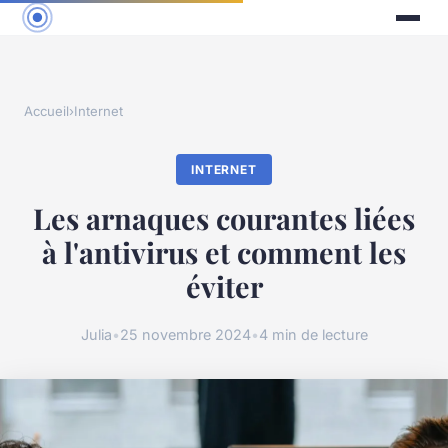
Accueil
›
Internet
INTERNET
Les arnaques courantes liées
à l'antivirus et comment les
éviter
Julia
•
25 novembre 2024
•
4 min de lecture